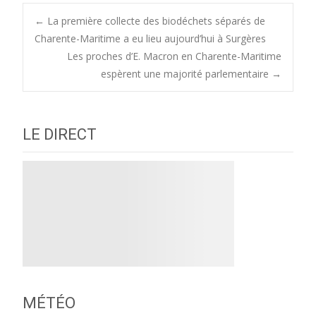
Post
←
La première collecte des biodéchets séparés de
Charente-Maritime a eu lieu aujourd’hui à Surgères
Les proches d’E. Macron en Charente-Maritime
navigation
espèrent une majorité parlementaire
→
LE DIRECT
MÉTÉO