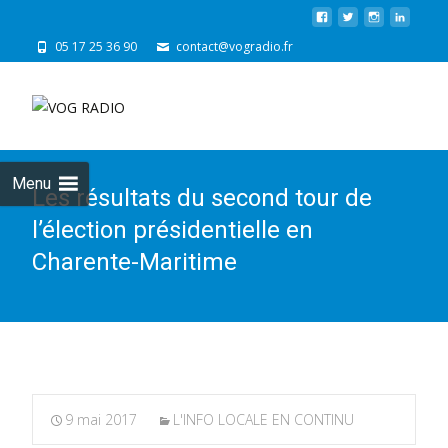
05 17 25 36 90
contact@vogradio.fr
Skip
to
cont
Menu
Les résultats du second tour de
l’élection présidentielle en
Charente-Maritime
9 mai 2017
L'INFO LOCALE EN CONTINU