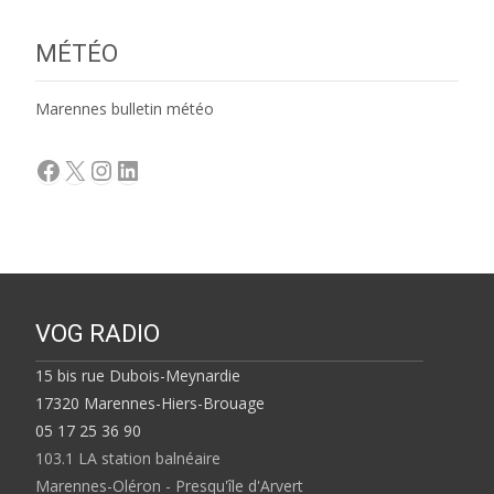
MÉTÉO
Marennes bulletin météo
Facebook
X
Instagram
LinkedIn
VOG RADIO
15 bis rue Dubois-Meynardie
17320 Marennes-Hiers-Brouage
05 17 25 36 90
103.1 LA station balnéaire
Marennes-Oléron - Presqu'île d'Arvert