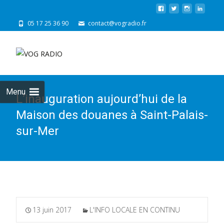
05 17 25 36 90
contact@vogradio.fr
Skip
to
cont
Menu
L’inauguration aujourd’hui de la
Maison des douanes à Saint-Palais-
sur-Mer
13 juin 2017
L'INFO LOCALE EN CONTINU