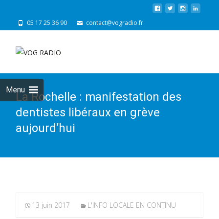
05 17 25 36 90
contact@vogradio.fr
Skip
to
cont
Menu
La Rochelle : manifestation des
dentistes libéraux en grève
aujourd’hui
13 juin 2017
L'INFO LOCALE EN CONTINU