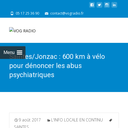
05 17 25 36 90
contact@vogradio.fr
Skip
to
cont
Menu
Saintes/Jonzac : 600 km à vélo
pour dénoncer les abus
psychiatriques
9 août 2017
L'INFO LOCALE EN CONTINU
SAINTES