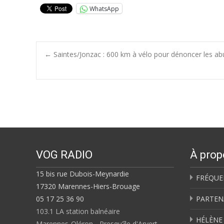
WhatsApp
Post
←
Saintes/Jonzac : 600 km à vélo pour dénoncer les ab
navigation
VOG RADIO
À prop
15 bis rue Dubois-Meynardie
FRÉQUE
17320 Marennes-Hiers-Brouage
05 17 25 36 90
PARTEN
103.1 LA station balnéaire
HÉLÈNE
Marennes-Oléron - Presqu'île d'Arvert