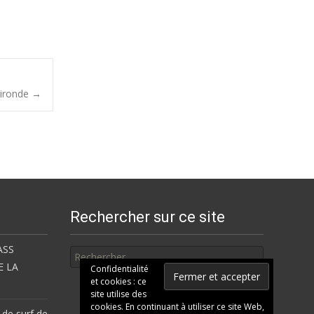
Gironde
→
Rechercher sur ce site
Rechercher
ASS
E LA
Confidentialité
et cookies : ce
site utilise des
cookies. En continuant à utiliser ce site Web,
 de surf de