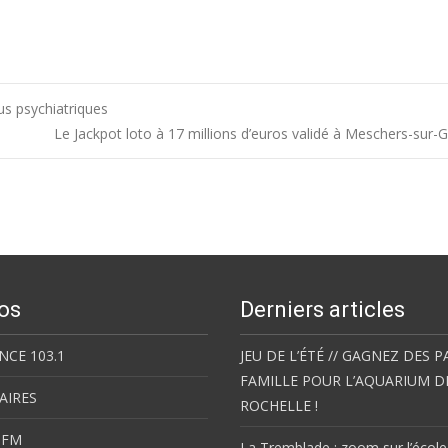
us psychiatriques
Le Jackpot loto à 17 millions d’euros validé à Meschers-sur-
os
Derniers articles
NCE 103.1
JEU DE L’ÉTÉ // GAGNEZ DES P
FAMILLE POUR L’AQUARIUM D
AIRES
ROCHELLE !
 FM
La Tremblade : zoom sur l’école