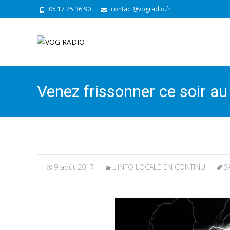
05 17 25 36 90
contact@vogradio.fr
Venez frissonner ce soir a
9 août 2017
L'INFO LOCALE EN CONTINU
S