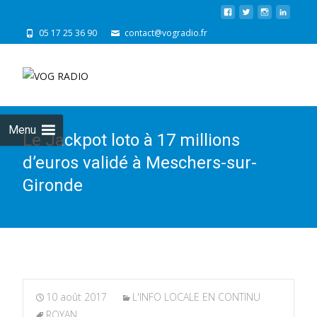
05 17 25 36 90
contact@vogradio.fr
Skip
to
cont
Menu
Le Jackpot loto à 17 millions
d’euros validé à Meschers-sur-
Gironde
10 août 2017
L'INFO LOCALE EN CONTINU
ROYAN