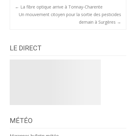
Post
←
La fibre optique arrive à Tonnay-Charente
Un mouvement citoyen pour la sortie des pesticides
demain à Surgères
→
navigation
LE DIRECT
MÉTÉO
Marennes bulletin météo