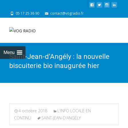
05 17 25 36 90
contact@vogradio.fr
Skip
to
cont
Menu
Saint-Jean-d’Angély : la nouvelle
biscuiterie bio inaugurée hier
4 octobre 2018
L'INFO LOCALE EN
CONTINU
SAINT-JEAN-D'ANGÉLY