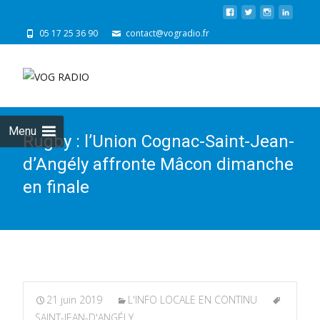
05 17 25 36 90
contact@vogradio.fr
Skip
to
cont
Menu
Rugby : l’Union Cognac-Saint-Jean-
d’Angély affronte Mâcon dimanche
en finale
21 juin 2019
L'INFO LOCALE EN CONTINU
SAINT-JEAN-D'ANGÉLY