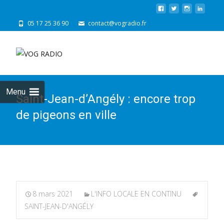
05 17 25 36 90
contact@vogradio.fr
Skip
to
cont
Menu
Saint-Jean-d’Angély : encore trop
de pigeons en ville
8 mars 2021
L'INFO LOCALE EN CONTINU
SAINT-JEAN-D'ANGÉLY