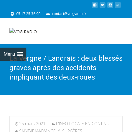
05 17 25 36 90
contact@vogradio.fr
Skip
to
cont
Menu
La Vergne / Landrais : deux blessés
graves après des accidents
impliquant des deux-roues
25 mars 2021
L'INFO LOCALE EN CONTINU
SAINT-JEAN-D'ANGÉLY
,
SURGÈRES