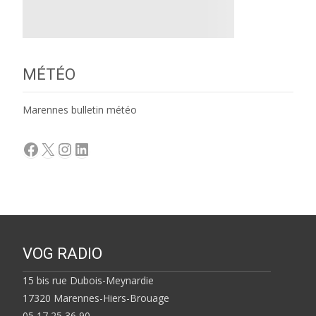
MÉTÉO
Marennes bulletin météo
Facebook
X
Instagram
LinkedIn
VOG RADIO
15 bis rue Dubois-Meynardie
17320 Marennes-Hiers-Brouage
05 17 25 36 90