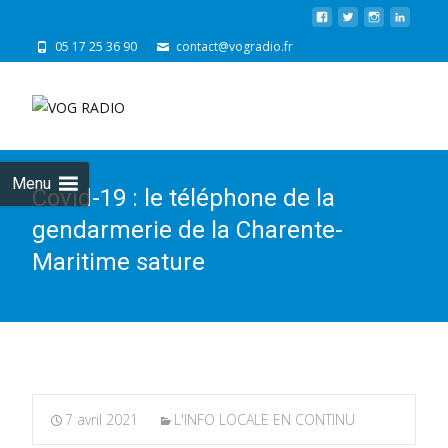
05 17 25 36 90
contact@vogradio.fr
Skip
to
cont
Menu
Covid-19 : le téléphone de la
gendarmerie de la Charente-
Maritime sature
7 avril 2021
L'INFO LOCALE EN CONTINU