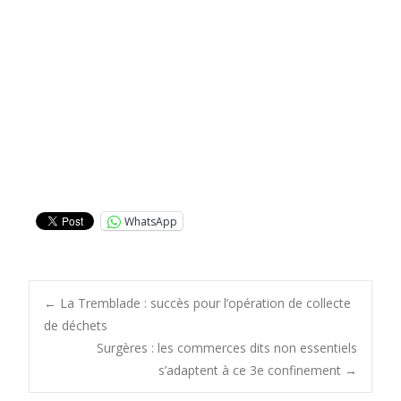
WhatsApp
Post
←
La Tremblade : succès pour l’opération de collecte
de déchets
Surgères : les commerces dits non essentiels
navigation
s’adaptent à ce 3e confinement
→