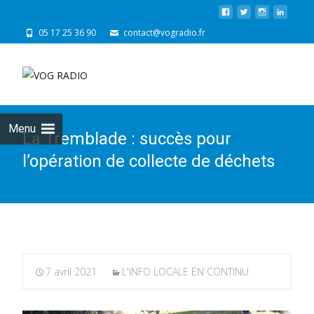
05 17 25 36 90
contact@vogradio.fr
Skip
to
cont
Menu
La Tremblade : succès pour
l’opération de collecte de déchets
7 avril 2021
L'INFO LOCALE EN CONTINU