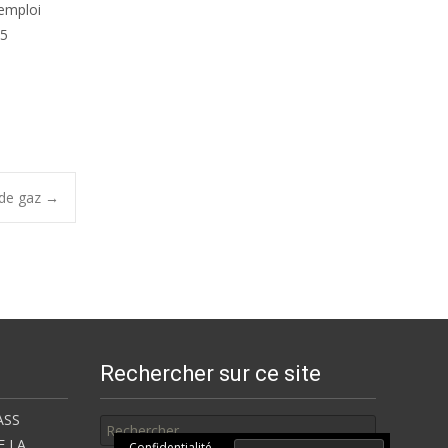
 emploi
15
 de gaz
→
Rechercher sur ce site
Rechercher
ASS
E LA
Confidentialité