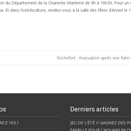
son du Département de la Charente-Maritime de 9h à 16h30. Pour un
. Et dans l’ostréiculture, rendez-vous à la salle des fêtes d’Arvert le 
Rochefort : évacuation après une fuite
os
Derniers articles
NCE 103.1
JEU DE L’ÉTÉ // GAGNEZ DES P
FAMILLE POUR L’AQUARIUM D