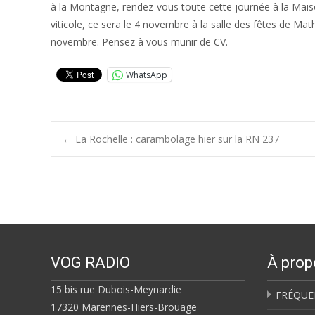
à la Montagne, rendez-vous toute cette journée à la Mai
viticole, ce sera le 4 novembre à la salle des fêtes de Matha
novembre. Pensez à vous munir de CV.
WhatsApp
Post
←
La Rochelle : carambolage hier sur la RN 237
navigation
VOG RADIO
À prop
15 bis rue Dubois-Meynardie
FRÉQUE
17320 Marennes-Hiers-Brouage