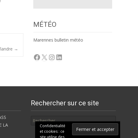
MÉTÉO
Marennes bulletin météo
flandre
→
Facebook
X
Instagram
LinkedIn
Rechercher sur ce site
Rechercher
ASS
E LA
Confidentialité
et cookies : ce
site utilise des