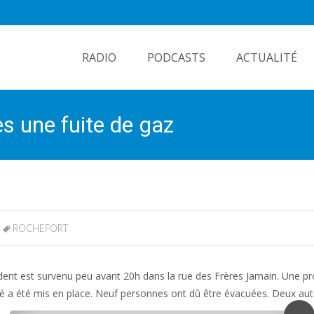
Skip
to
RADIO
PODCASTS
ACTUALITÉ
content
s une fuite de gaz
ROCHEFORT
ncident est survenu peu avant 20h dans la rue des Frères Jamain. Une p
té a été mis en place. Neuf personnes ont dû être évacuées. Deux aut