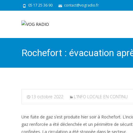
05 17 25 36 90
contact@vogradio.fr
Rochefort : évacuation aprè
13 octobre 2022
L'INFO LOCALE EN CONTINU
Une fuite de gaz s’est produite hier soir à Rochefort. L’i
gaz renforcée a été déclenchée et un périmètre de sécuri
confinées. La circulation a été stoppée dans le secteur.