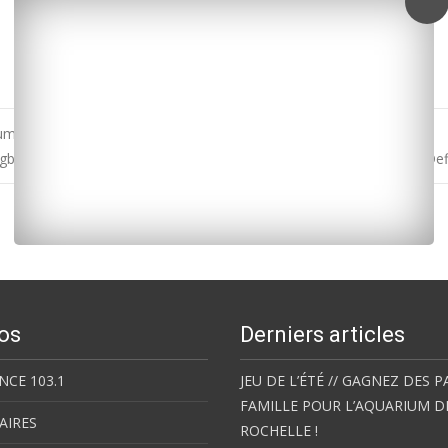
um des emplois saisonniers d’hiver
gby / Top 14 : La Rochelle/Toulon ce dimanche à 21h05 à Marcel-De
os
Derniers articles
NCE 103.1
JEU DE L’ÉTÉ // GAGNEZ DES P
FAMILLE POUR L’AQUARIUM D
AIRES
ROCHELLE !