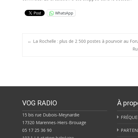
WhatsApp
Post
←
La Rochelle : plus de 2 500 postes à pourvoir au For
Ru
navigation
VOG RADIO
À prop
15 bis rue Dubois-Meynardie
FRÉQUE
17320 Marennes-Hiers-Brouage
05 17 25 36 90
PARTEN
103.1 LA station balnéaire