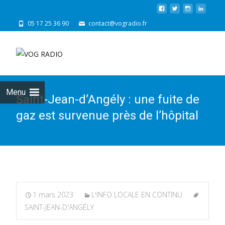
05 17 25 36 90
contact@vogradio.fr
Skip
to
cont
Menu
Saint-Jean-d’Angély : une fuite de
gaz est survenue près de l’hôpital
1 mars 2023
L'INFO LOCALE EN CONTINU
SAINT-JEAN-D'ANGÉLY