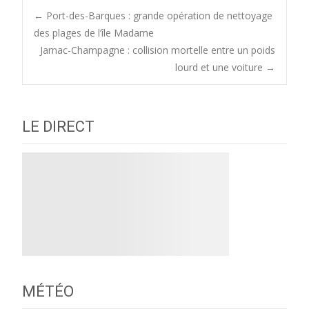
Post
←
Port-des-Barques : grande opération de nettoyage
des plages de l’île Madame
Jarnac-Champagne : collision mortelle entre un poids
navigation
lourd et une voiture
→
LE DIRECT
MÉTÉO