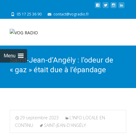
05 17 25 36 90
contact@vogradio.fr
Skip
to
cont
Menu
Saint-Jean-d’Angély : l’odeur de
« gaz » était due à l’épandage
29 septembre 2023
L'INFO LOCALE EN
CONTINU
SAINT-JEAN-D'ANGÉLY