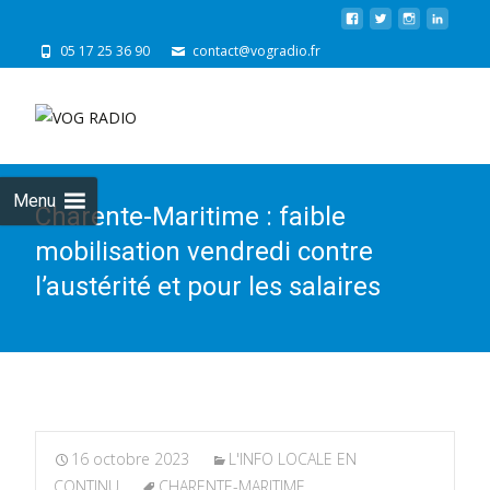
05 17 25 36 90
contact@vogradio.fr
Skip
to
cont
Menu
Charente-Maritime : faible
mobilisation vendredi contre
l’austérité et pour les salaires
16 octobre 2023
L'INFO LOCALE EN
CONTINU
CHARENTE-MARITIME