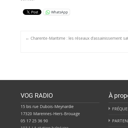
WhatsApp
Post
←
Charente-Maritime : les réseaux d’assainissement s
navigation
VOG RADIO
À prop
15 bis rue Dubois-Meynardie
FRÉQUE
17320 Marennes-Hiers-Brouage
05 17 25 36 90
PARTEN
103.1 LA station balnéaire