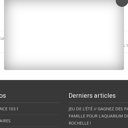
aturés dans plusieurs communes
Rugby / Top 14 : La Rochelle bat Bayonne in extremis 
os
Derniers articles
NCE 103.1
JEU DE L’ÉTÉ // GAGNEZ DES P
FAMILLE POUR L’AQUARIUM D
AIRES
ROCHELLE !