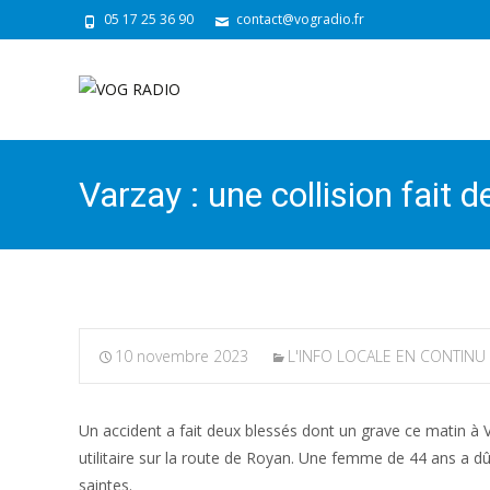
05 17 25 36 90
contact@vogradio.fr
Varzay : une collision fait 
10 novembre 2023
L'INFO LOCALE EN CONTINU
Un accident a fait deux blessés dont un grave ce matin à V
utilitaire sur la route de Royan. Une femme de 44 ans a d
saintes.