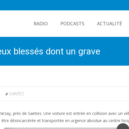
Skip
to
RADIO
PODCASTS
ACTUALITÉ
content
deux blessés dont un grave
SAINTES
arzay, près de Saintes. Une voiture est entrée en collision avec un vé
û être désincarcérée et transportée en urgence absolue au centre hosp