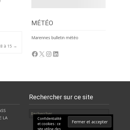
MÉTÉO
Marennes bulletin météo
18 à 15
→
Facebook
X
Instagram
LinkedIn
Rechercher sur ce site
Rechercher
ASS
E LA
Confidentialité
et cookies : ce
site utilise des