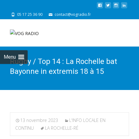
05 17 25 36 90
contact@vogradio.fr
Skip
to
cont
Menu
Rugby / Top 14 : La Rochelle bat
Bayonne in extremis 18 à 15
13 novembre 2023
L'INFO LOCALE EN
CONTINU
LA ROCHELLE-RÉ