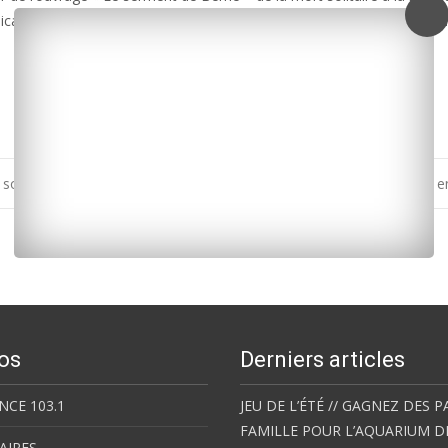
icaces est prévue à 15h45 à la librairie Calligrames de La Rochelle, e
 sot »
Royan Agglo : le dispositif de surveillance des plages change 
os
Derniers articles
NCE 103.1
JEU DE L’ÉTÉ // GAGNEZ DES P
FAMILLE POUR L’AQUARIUM D
AIRES