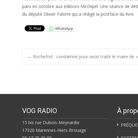
paru en octobre aux éditions l’Archipel. Une séance de déd
du député Olivier Falorni qui a rédigé la postface du livre.
WhatsApp
Post
←
Rochefort : condamné pour avoir traité le maire de «
navigation
VOG RADIO
À prop
15 bis rue Dubois-Meynardie
FRÉQUE
17320 Marennes-Hiers-Brouage
05 17 25 36 90
PARTEN