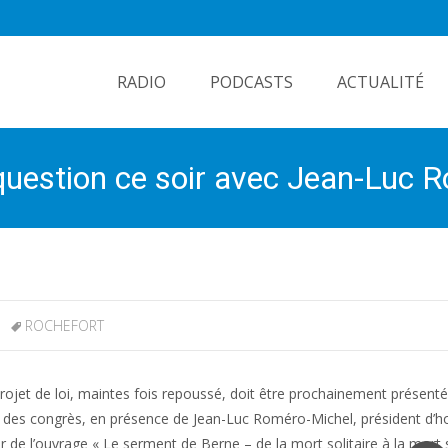
Skip
to
RADIO
PODCASTS
ACTUALITÉ
content
n question ce soir avec Jean-Luc
ROCHEFORT
 projet de loi, maintes fois repoussé, doit être prochainement présenté
is des congrès, en présence de Jean-Luc Roméro-Michel, président d’
ur de l’ouvrage « Le serment de Berne – de la mort solitaire à la mort s