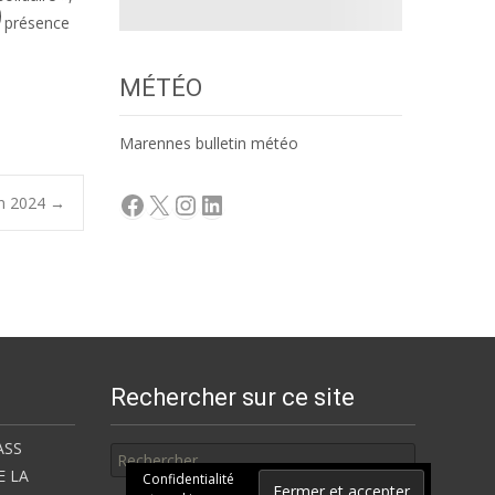
n présence
MÉTÉO
Marennes bulletin météo
Facebook
X
Instagram
LinkedIn
en 2024
→
Rechercher sur ce site
Rechercher
ASS
E LA
Confidentialité