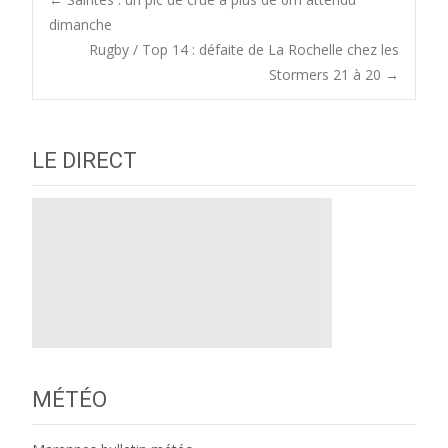
Post
dimanche
Rugby / Top 14 : défaite de La Rochelle chez les
navigation
Stormers 21 à 20
→
LE DIRECT
MÉTÉO