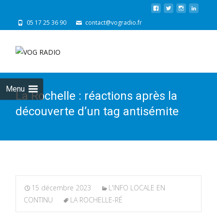
05 17 25 36 90
contact@vogradio.fr
Skip
to
cont
Menu
La Rochelle : réactions après la
découverte d’un tag antisémite
15 décembre 2023
L'INFO LOCALE EN
CONTINU
LA ROCHELLE-RÉ