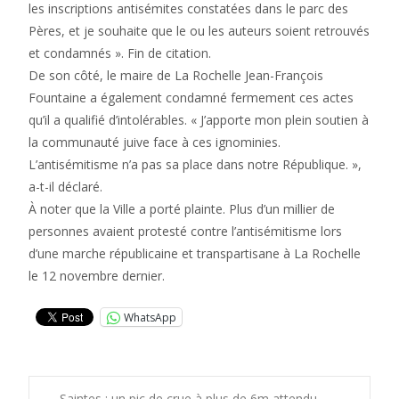
les inscriptions antisémites constatées dans le parc des
Pères, et je souhaite que le ou les auteurs soient retrouvés
et condamnés ». Fin de citation.
De son côté, le maire de La Rochelle Jean-François
Fountaine a également condamné fermement ces actes
qu’il a qualifié d’intolérables. « J’apporte mon plein soutien à
la communauté juive face à ces ignominies.
L’antisémitisme n’a pas sa place dans notre République. »,
a-t-il déclaré.
À noter que la Ville a porté plainte. Plus d’un millier de
personnes avaient protesté contre l’antisémitisme lors
d’une marche républicaine et transpartisane à La Rochelle
le 12 novembre dernier.
WhatsApp
←
Saintes : un pic de crue à plus de 6m attendu