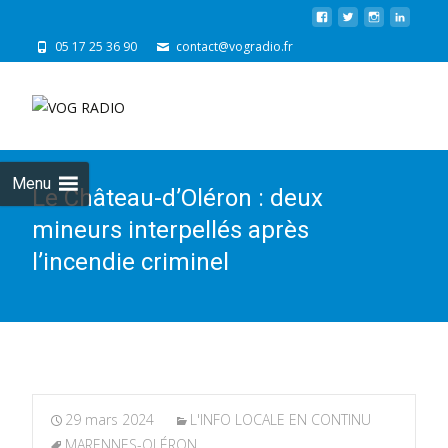
05 17 25 36 90
contact@vogradio.fr
Skip
to
cont
Menu
Le Château-d’Oléron : deux
mineurs interpellés après
l’incendie criminel
29 mars 2024
L'INFO LOCALE EN CONTINU
MARENNES-OLÉRON