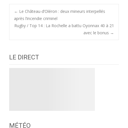
Post
←
Le Château-d’Oléron : deux mineurs interpellés
après l’incendie criminel
Rugby / Top 14 : La Rochelle a battu Oyonnax 40 à 21
navigation
avec le bonus
→
LE DIRECT
MÉTÉO