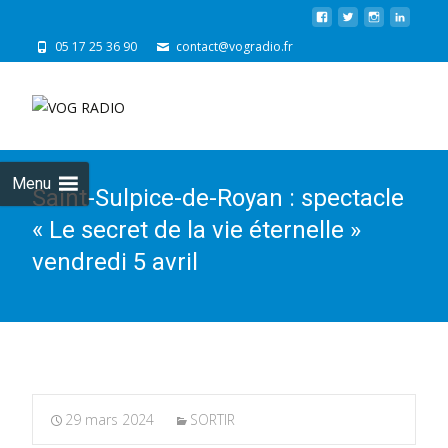
05 17 25 36 90
contact@vogradio.fr
Skip
to
cont
Menu
Saint-Sulpice-de-Royan : spectacle
« Le secret de la vie éternelle »
vendredi 5 avril
29 mars 2024
SORTIR