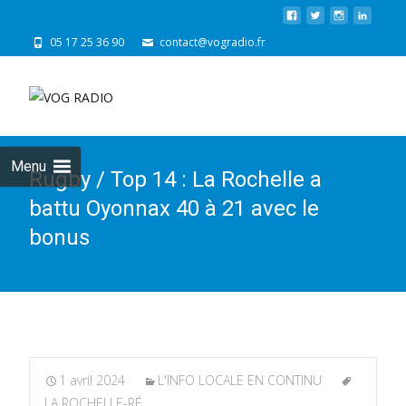
05 17 25 36 90
contact@vogradio.fr
Skip
to
cont
Menu
Rugby / Top 14 : La Rochelle a
battu Oyonnax 40 à 21 avec le
bonus
1 avril 2024
L'INFO LOCALE EN CONTINU
LA ROCHELLE-RÉ