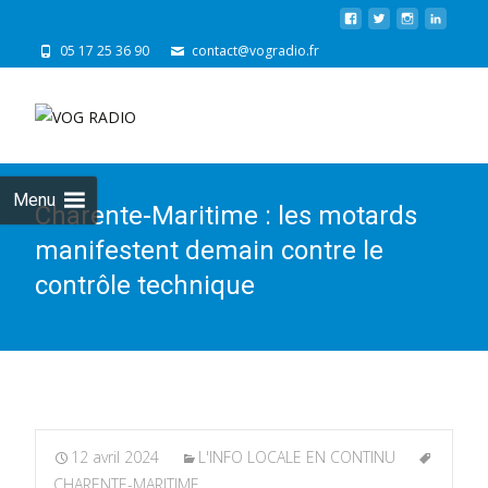
05 17 25 36 90
contact@vogradio.fr
Skip
to
cont
Menu
Charente-Maritime : les motards
manifestent demain contre le
contrôle technique
12 avril 2024
L'INFO LOCALE EN CONTINU
CHARENTE-MARITIME