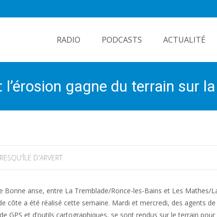
Skip
to
RADIO
PODCASTS
ACTUALITÉ
content
l’érosion gagne du terrain sur l
RESQU'ÎLE D'ARVERT
e de Bonne anse, entre La Tremblade/Ronce-les-Bains et Les Mathes/L
t de côte a été réalisé cette semaine. Mardi et mercredi, des agents de 
GPS et d’outils cartographiques, se sont rendus sur le terrain pour 