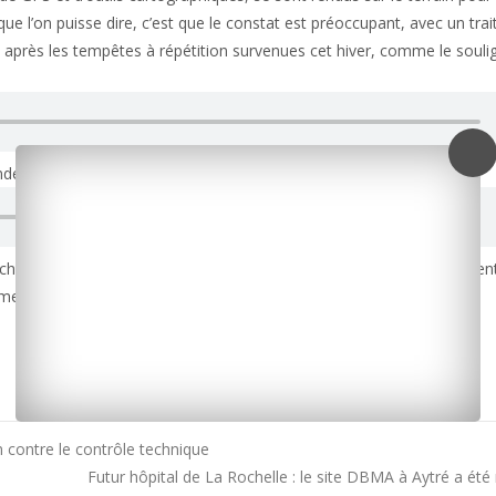
 que l’on puisse dire, c’est que le constat est préoccupant, avec un trai
us après les tempêtes à répétition survenues cet hiver, comme le souli
nde échelle selon Leïla Renon qui nous explique pourquoi :
s techniques importants pour la CARA dans ses missions d’aménagemen
ment touristique et de la sécurisation des zones de baignade.
contre le contrôle technique
Futur hôpital de La Rochelle : le site DBMA à Aytré a été