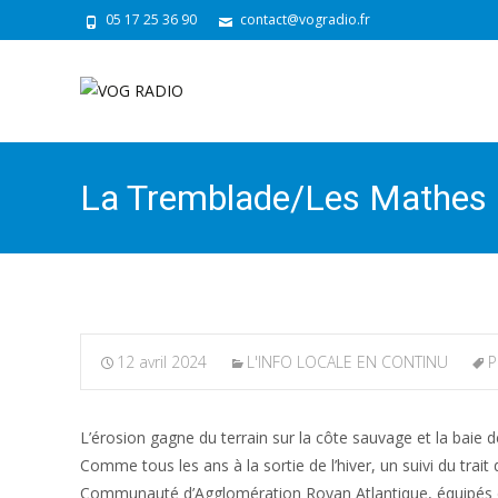
05 17 25 36 90
contact@vogradio.fr
La Tremblade/Les Mathes : 
12 avril 2024
L'INFO LOCALE EN CONTINU
P
L’érosion gagne du terrain sur la côte sauvage et la bai
Comme tous les ans à la sortie de l’hiver, un suivi du trai
Communauté d’Agglomération Royan Atlantique, équipés de 