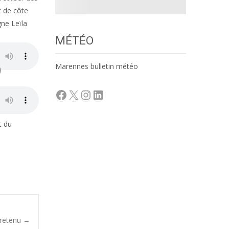
t de côte
gne Leïla
MÉTÉO
Marennes bulletin météo
Facebook
X
Instagram
LinkedIn
t du
 retenu
→