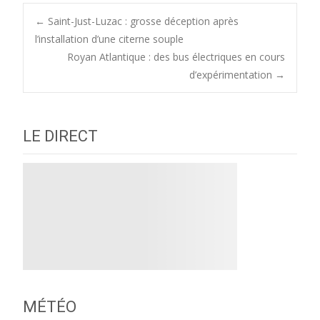
Post
←
Saint-Just-Luzac : grosse déception après
l’installation d’une citerne souple
Royan Atlantique : des bus électriques en cours
navigation
d’expérimentation
→
LE DIRECT
MÉTÉO