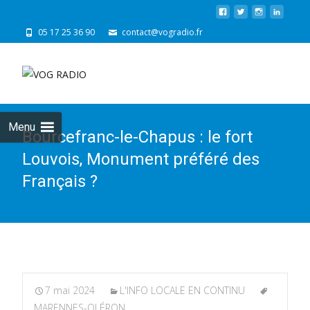
05 17 25 36 90
contact@vogradio.fr
Skip
to
cont
Menu
Bourcefranc-le-Chapus : le fort
Louvois, Monument préféré des
Français ?
7 mai 2024
L'INFO LOCALE EN CONTINU
MARENNES-OLÉRON