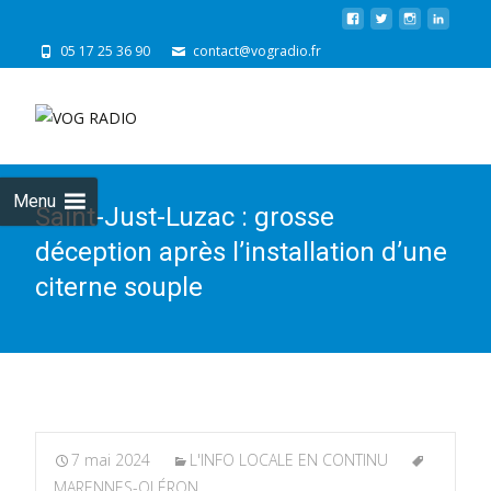
05 17 25 36 90
contact@vogradio.fr
Skip
to
cont
Menu
Saint-Just-Luzac : grosse
déception après l’installation d’une
citerne souple
7 mai 2024
L'INFO LOCALE EN CONTINU
MARENNES-OLÉRON