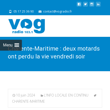
05 17 25 36 90
contact@vogradio.fr
Skip
to
cont
Menu
Charente-Maritime : deux motards
ont perdu la vie vendredi soir
10 juin 2024
L'INFO LOCALE EN CONTINU
CHARENTE-MARITIME