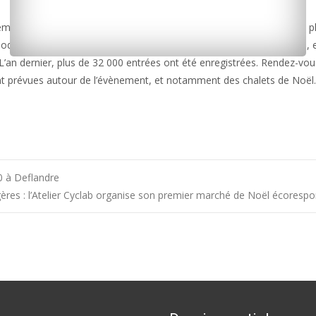
ent pour la ville qui revient cette année encore pour le plus grand pl
ode de fêtes de fin d’année. Avec une surface de 1 000 m² de glace, e
an dernier, plus de 32 000 entrées ont été enregistrées. Rendez-vou
nt prévues autour de l’évènement, et notamment des chalets de Noël.
0 à Deflandre
ères : l’Atelier Cyclab organise son premier marché de Noël écoresp