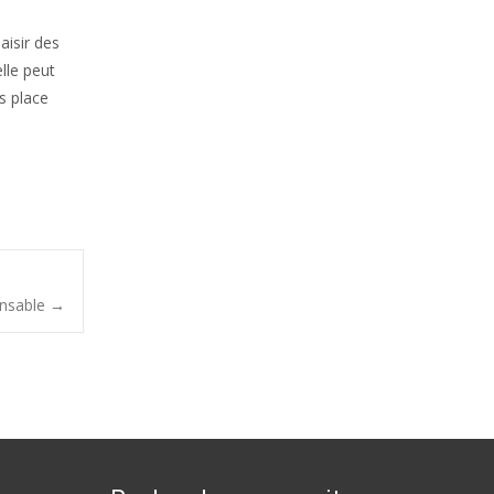
aisir des
lle peut
s place
onsable
→