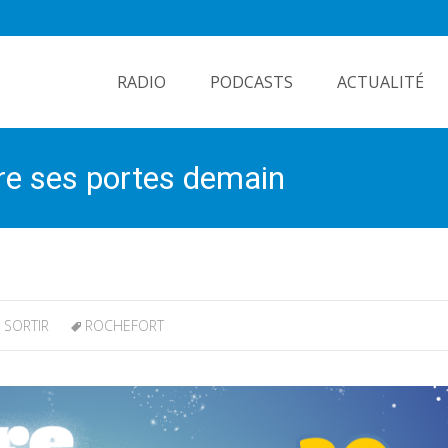
Skip
to
RADIO
PODCASTS
ACTUALITÉ
content
vre ses portes demain
,
SORTIR
ROCHEFORT