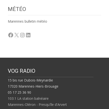
MÉTÉO
Marennes bulletin météo
Facebook
X
Instagram
LinkedIn
VOG RADIO
15 bis rue Dubois-Meynardie
17320 Marennes-Hiers-Brouage
05 17 25 36 90
103.1 LA station balnéaire
Marennes-Oléron - Presqu'île d'Arvert