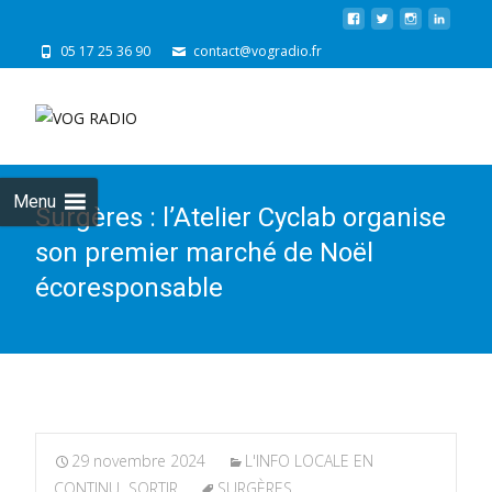
05 17 25 36 90
contact@vogradio.fr
Skip
to
cont
Menu
Surgères : l’Atelier Cyclab organise
son premier marché de Noël
écoresponsable
29 novembre 2024
L'INFO LOCALE EN
CONTINU
,
SORTIR
SURGÈRES