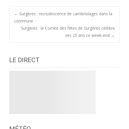
Post
←
Surgères : recrudescence de cambriolages dans la
commune
Surgères : le Comité des fêtes de Surgères célèbre
navigation
ses 25 ans ce week-end
→
LE DIRECT
MÉTÉO