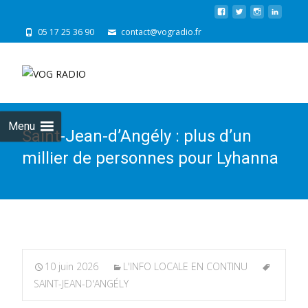
05 17 25 36 90
contact@vogradio.fr
Skip
to
cont
Menu
Saint-Jean-d’Angély : plus d’un
millier de personnes pour Lyhanna
10 juin 2026
L'INFO LOCALE EN CONTINU
SAINT-JEAN-D'ANGÉLY