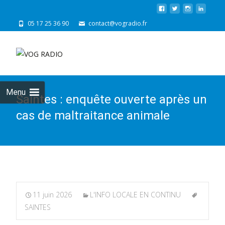
05 17 25 36 90
contact@vogradio.fr
Skip
to
cont
Menu
Saintes : enquête ouverte après un
cas de maltraitance animale
11 juin 2026
L'INFO LOCALE EN CONTINU
SAINTES