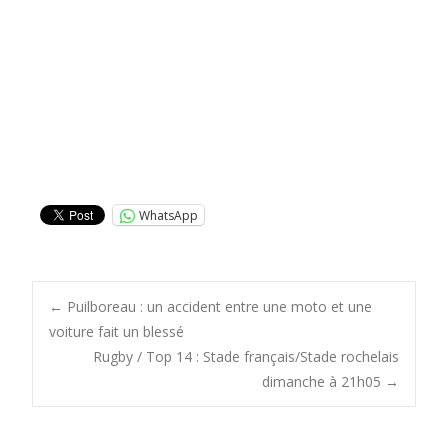
WhatsApp
Post
←
Puilboreau : un accident entre une moto et une
voiture fait un blessé
Rugby / Top 14 : Stade français/Stade rochelais
navigation
dimanche à 21h05
→