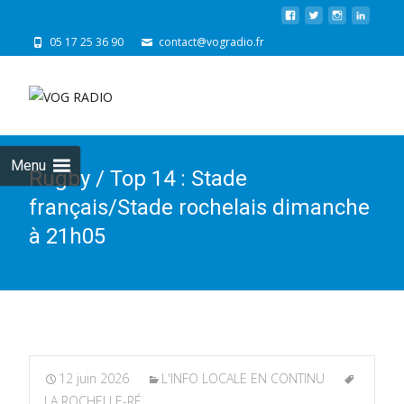
05 17 25 36 90
contact@vogradio.fr
Skip
to
cont
Menu
Rugby / Top 14 : Stade
français/Stade rochelais dimanche
à 21h05
12 juin 2026
L'INFO LOCALE EN CONTINU
LA ROCHELLE-RÉ