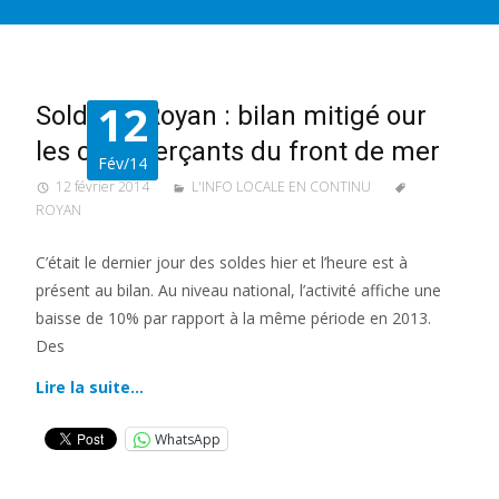
12
Soldes à Royan : bilan mitigé our
les commerçants du front de mer
Fév/14
12 février 2014
L'INFO LOCALE EN CONTINU
ROYAN
C’était le dernier jour des soldes hier et l’heure est à
présent au bilan. Au niveau national, l’activité affiche une
baisse de 10% par rapport à la même période en 2013.
Des
Lire la suite…
WhatsApp