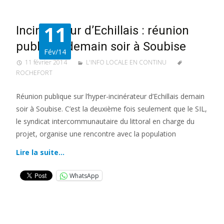
11
Incinérateur d’Echillais : réunion
publique demain soir à Soubise
Fév/14
11 février 2014
L'INFO LOCALE EN CONTINU
ROCHEFORT
Réunion publique sur l’hyper-incinérateur d’Echillais demain
soir à Soubise. C’est la deuxième fois seulement que le SIL,
le syndicat intercommunautaire du littoral en charge du
projet, organise une rencontre avec la population
Lire la suite…
WhatsApp