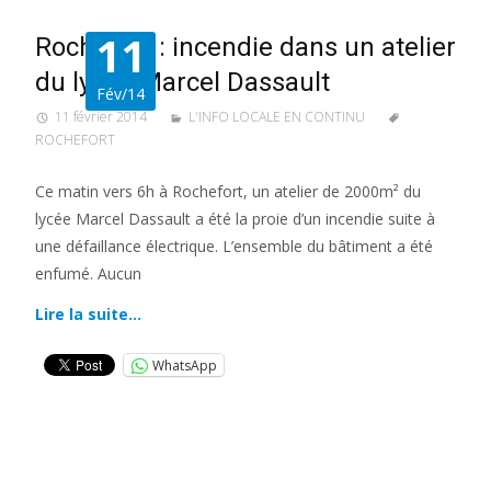
11
Rochefort : incendie dans un atelier
du lycée Marcel Dassault
Fév/14
11 février 2014
L'INFO LOCALE EN CONTINU
ROCHEFORT
Ce matin vers 6h à Rochefort, un atelier de 2000m² du
lycée Marcel Dassault a été la proie d’un incendie suite à
une défaillance électrique. L’ensemble du bâtiment a été
enfumé. Aucun
Lire la suite…
WhatsApp