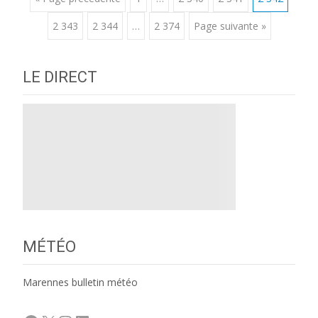
Posts
2 343
2 344
…
2 374
Page suivante »
navigation
LE DIRECT
MÉTÉO
Marennes bulletin météo