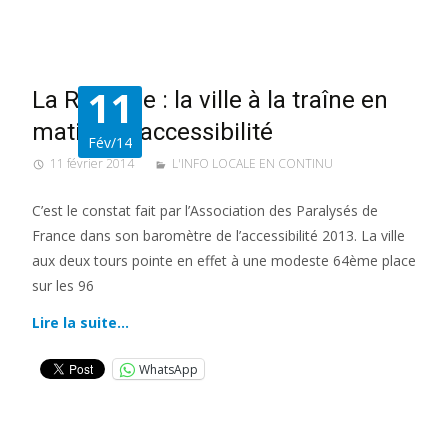
11
La Rochelle : la ville à la traîne en
matière d’accessibilité
Fév/14
11 février 2014
L'INFO LOCALE EN CONTINU
C’est le constat fait par l’Association des Paralysés de
France dans son baromètre de l’accessibilité 2013. La ville
aux deux tours pointe en effet à une modeste 64ème place
sur les 96
Lire la suite…
WhatsApp