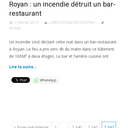
Royan : un incendie détruit un bar-
restaurant
11 février 2014
L'INFO LOCALE EN CONTINU
ROYAN
Un incendie s’est déclaré cette nuit dans un bar-restaurant
à Royan. Le feu a pris vers 4h du matin dans ce bâtiment
de 100M² à deux étages. Le bar et l’arrière-cuisine ont
Lire la suite…
WhatsApp
« Page précédente
1
…
2 340
2 341
2 342