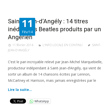
11
Saint-Jean-d’Angély : 14 titres
inédits des Beatles produits par un
Fév/14
Angérien
11 février 2014
L'INFO LOCALE EN CONTINU
SAINT-
JEAN-D'ANGÉLY
C’est le pari incroyable relevé par Jean-Michel Marquebielle,
producteur indépendant à Saint-Jean-d’Angély, qui vient de
sortir un album de 14 chansons écrites par Lennon,
McCartney et Harrison, mais jamais enregistrées par le
Lire la suite…
WhatsApp