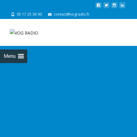
05 17 25 36 90
contact@vogradio.fr
Skip
to
cont
Menu