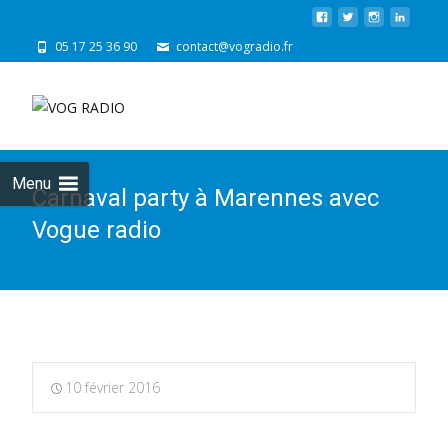
05 17 25 36 90
contact@vogradio.fr
Skip
to
cont
Menu
Carnaval party à Marennes avec
Vogue radio
10 février 2016