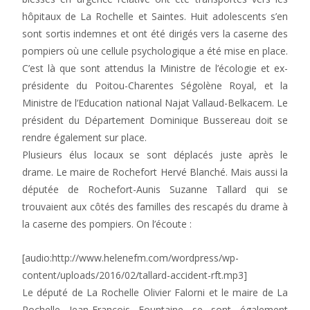
hôpitaux de La Rochelle et Saintes. Huit adolescents s’en
sont sortis indemnes et ont été dirigés vers la caserne des
pompiers où une cellule psychologique a été mise en place.
C’est là que sont attendus la Ministre de l’écologie et ex-
présidente du Poitou-Charentes Ségolène Royal, et la
Ministre de l’Education national Najat Vallaud-Belkacem. Le
président du Département Dominique Bussereau doit se
rendre également sur place.
Plusieurs élus locaux se sont déplacés juste après le
drame. Le maire de Rochefort Hervé Blanché. Mais aussi la
députée de Rochefort-Aunis Suzanne Tallard qui se
trouvaient aux côtés des familles des rescapés du drame à
la caserne des pompiers. On l’écoute :
[audio:http://www.helenefm.com/wordpress/wp-
content/uploads/2016/02/tallard-accident-rft.mp3]
Le député de La Rochelle Olivier Falorni et le maire de La
Rochelle Jean-François Fountaine se sont également