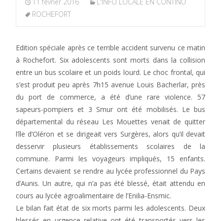
11 février 2016
L'INFO LOCALE EN CONTINU
ROCHEFORT
Edition spéciale après ce terrible accident survenu ce matin
à Rochefort. Six adolescents sont morts dans la collision
entre un bus scolaire et un poids lourd. Le choc frontal, qui
s’est produit peu après 7h15 avenue Louis Bacherlar, près
du port de commerce, a été d’une rare violence. 57
sapeurs-pompiers et 3 Smur ont été mobilisés. Le bus
départemental du réseau Les Mouettes venait de quitter
l’île d’Oléron et se dirigeait vers Surgères, alors qu’il devait
desservir plusieurs établissements scolaires de la
commune. Parmi les voyageurs impliqués, 15 enfants.
Certains devaient se rendre au lycée professionnel du Pays
d’Aunis. Un autre, qui n’a pas été blessé, était attendu en
cours au lycée agroalimentaire de l’Enilia-Ensmic.
Le bilan fait état de six morts parmi les adolescents. Deux
blessés en urgence relative ont été transportés vers les