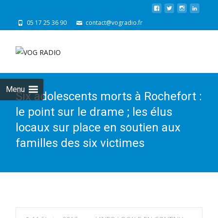
05 17 25 36 90
contact@vogradio.fr
Skip
to
cont
Menu
Six adolescents morts à Rochefort :
le point sur le drame ; les élus
locaux sur place en soutien aux
familles des six victimes