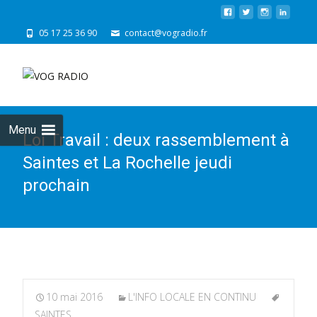
05 17 25 36 90
contact@vogradio.fr
Skip
to
cont
Menu
Loi Travail : deux rassemblement à
Saintes et La Rochelle jeudi
prochain
10 mai 2016
L'INFO LOCALE EN CONTINU
SAINTES