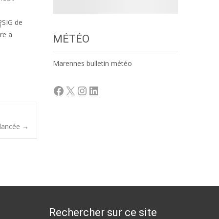
 PSIG de
re a
MÉTÉO
Marennes bulletin météo
Facebook
X
Instagram
LinkedIn
 lancée
→
Rechercher sur ce site