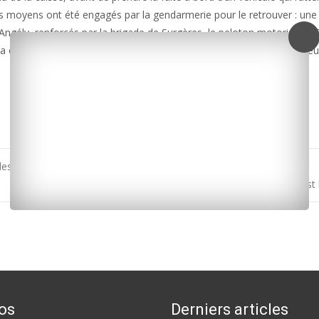
s moyens ont été engagés par la gendarmerie pour le retrouver : une
Angély, renforcés par la brigade de Surgères, le peloton motorisé, le
re a été ouverte par le parquet de La Rochelle. Une jeune femme mineu
es ostréiculteurs
Tonnay-Charente : la 23e édition des Jeux à la carte est
os
Derniers articles