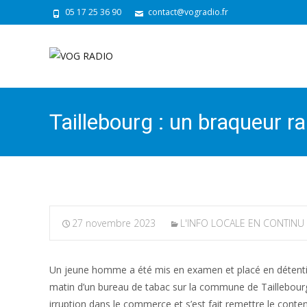
05 17 25 36 90
contact@vogradio.fr
Taillebourg : un braqueur r
27 novembre 2023
L'INFO LOCALE EN CONTINU
Un jeune homme a été mis en examen et placé en détention
matin d’un bureau de tabac sur la commune de Taillebourg, p
irruption dans le commerce et s’est fait remettre le contenu