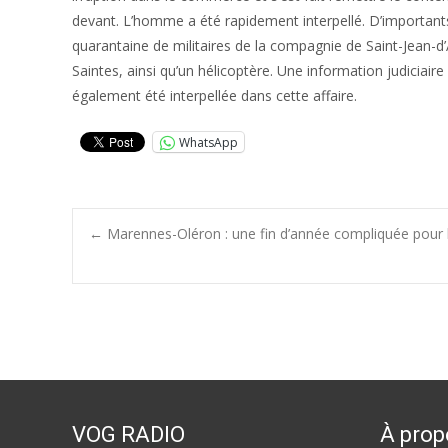
devant. L’homme a été rapidement interpellé. D’important
quarantaine de militaires de la compagnie de Saint-Jean-d’
Saintes, ainsi qu’un hélicoptère. Une information judiciai
également été interpellée dans cette affaire.
WhatsApp
Post
←
Marennes-Oléron : une fin d’année compliquée pour l
navigation
VOG RADIO
À prop