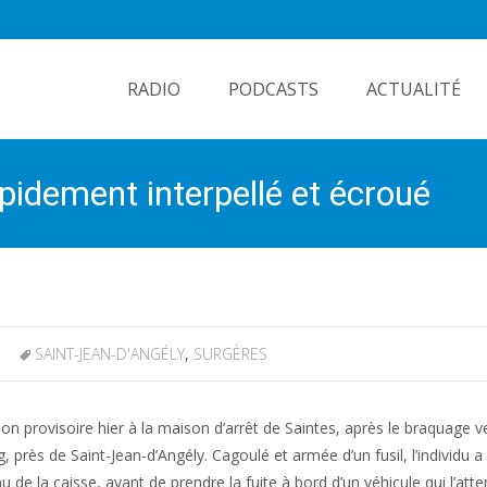
Skip
to
RADIO
PODCASTS
ACTUALITÉ
content
apidement interpellé et écroué
SAINT-JEAN-D'ANGÉLY
,
SURGÈRES
 provisoire hier à la maison d’arrêt de Saintes, après le braquage v
rès de Saint-Jean-d’Angély. Cagoulé et armée d’un fusil, l’individu a 
 de la caisse, avant de prendre la fuite à bord d’un véhicule qui l’atte